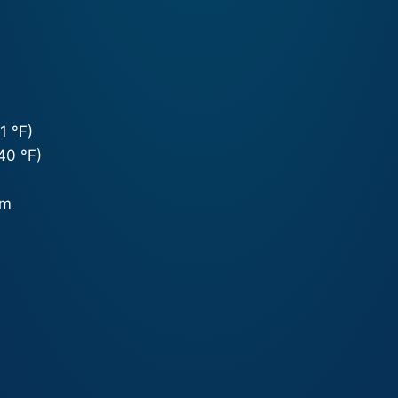
1 °F)
40 °F)
mm