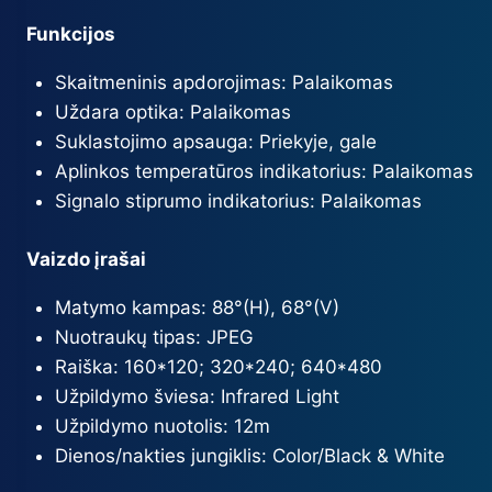
Funkcijos
Skaitmeninis apdorojimas
: Palaikomas
Uždara optika
: Palaikomas
Suklastojimo apsauga: Priekyje, gale
Aplinkos temperatūros indikatorius
: Palaikomas
Signalo stiprumo indikatorius
: Palaikomas
Vaizdo įrašai
Matymo kampas:
88°(H), 68°(V)
Nuotraukų tipas:
JPEG
Raiška:
160*120; 320*240; 640*480
Užpildymo šviesa:
Infrared Light
Užpildymo nuotolis:
12m
Dienos/nakties jungiklis:
Color/Black & White