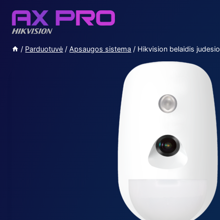
Skip
to
content
/
Parduotuvė
/
Apsaugos sistema
/
Hikvision belaidis jude