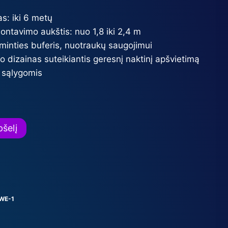
as: iki 6 metų
tavimo aukštis: nuo 1,8 iki 2,4 m
tminties buferis, nuotraukų saugojimui
šio dizainas suteikiantis geresnį naktinį apšvietimą
s sąlygomis
pšelį
WE-1