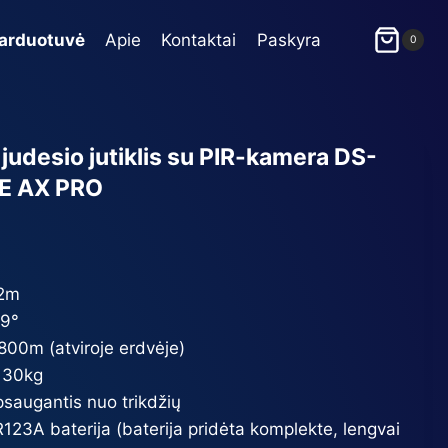
arduotuvė
Apie
Kontaktai
Paskyra
0
 judesio jutiklis su PIR-kamera DS-
E AX PRO
12m
,9°
800m (atviroje erdvėje)
i 30kg
saugantis nuo trikdžių
CR123A baterija (baterija pridėta komplekte, lengvai