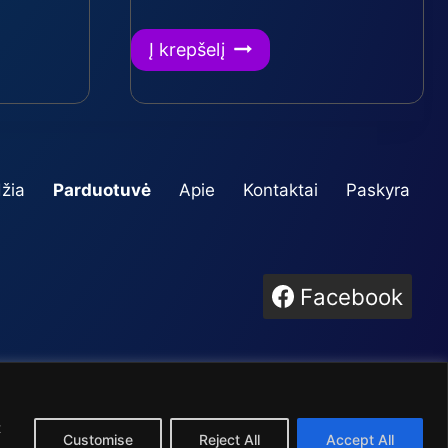
Į krepšelį
žia
Parduotuvė
Apie
Kontaktai
Paskyra
Facebook
dosios savaitės” taisyklės
t
Customise
Reject All
Accept All