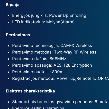
Sąsaja
Energijos jungiklis:
Power Up Enrolling
LED indikatorius: Mėlyna
(Alarm)
Perdavimas
Perdavimo technologija:
CAM-X Wireless
Perdavimo metodas:
Two-Way RF Wireless
Perdavimo dažnis:
868MHz
Perdavimo apsauga:
AES-128 Encryption
Perdavimo nuotolis:
800m
Registracijos metodai:
Power up;Remote ID;QR C
Elektros charakteristika
Standartinis baterijos gyvavimo periodas:
6 metai
Energijos šaltinis:
Baterijos