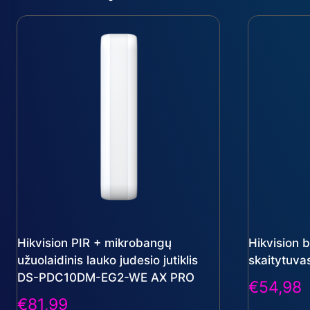
Hikvision PIR + mikrobangų
Hikvision b
užuolaidinis lauko judesio jutiklis
skaitytuv
DS-PDC10DM-EG2-WE AX PRO
€
54,98
€
81,99