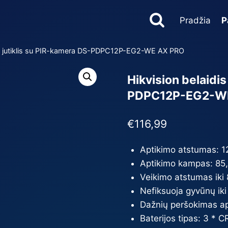
Pradžia
P
sio jutiklis su PIR-kamera DS-PDPC12P-EG2-WE AX PRO
Hikvision belaidis
PDPC12P-EG2-W
€
116,99
Aptikimo atstumas: 
Aptikimo kampas: 85
Veikimo atstumas iki 
Nefiksuoja gyvūnų ik
Dažnių peršokimas ap
Baterijos tipas: 3 * 