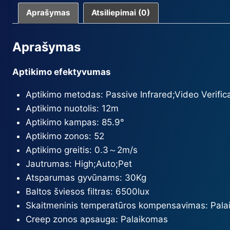
Aprašymas
Atsiliepimai (0)
Aprašymas
Aptikimo efektyvumas
Aptikimo metodas:
Passive Infrared;Video Verific
Aptikimo nuotolis:
12m
Aptikimo kampas:
85.9°
Aptikimo zonos:
52
Aptikimo greitis:
0.3～2m/s
Jautrumas:
High;Auto;Pet
Atsparumas gyvūnams:
30Kg
Baltos šviesos filtras:
6500lux
Skaitmeninis temperatūros kompensavimas
: Pal
Creep zonos apsauga
: Palaikomas