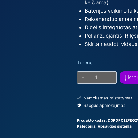
keičiama)
Baterijos veikimo laik
Rekomenduojamas mon
Didelis integruotas a
Poliarizuojantis IR lę
Skirta naudoti vidau
Turime
produkto
Į kre
kiekis:
Hikvision
Nemokamas pristatymas
belaidis
Saugus apmokėjimas
judesio
jutiklis
Produkto kodas:
DSPDPC12PEG2
su
Kategorija:
Apsaugos sistema
PIR-