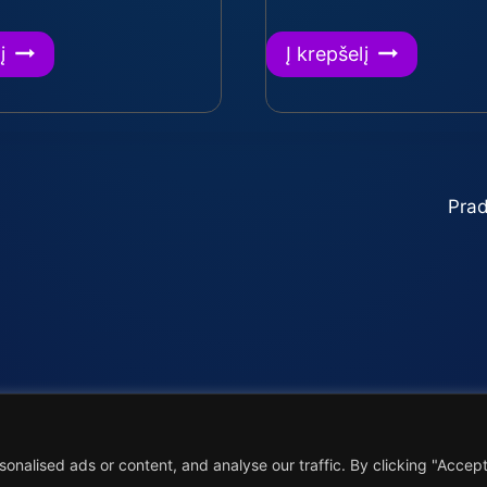
į
Į krepšelį
Prad
yklės
Slapukų naudojimas
Privatumo politika
„Juo
nalised ads or content, and analyse our traffic. By clicking "Accep