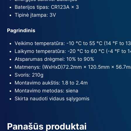
Baterijos tipas:
CR123A × 3
Tipinė įtampa:
3V
Pagrindinis
Veikimo temperatūra:
-10 °C to 55 °C (14 °F to 13
Laikymo temperatūra:
-20 °C to 60 °C (-4 °F to 1
Atsparumas drėgmei:
10% to 90%
Matmenys: (WxHxD)
72.2mm × 120.5mm × 56.7
Svoris:
210g
Montavimo aukštis:
1.8 to 2.4m
Montavimo metodas
:
siena
Skirta naudoti vidaus sąlygomis
Panašūs produktai