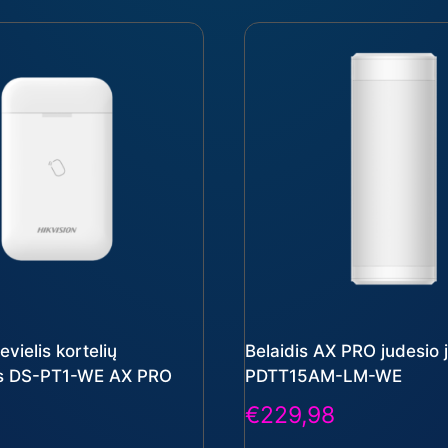
evielis kortelių
Belaidis AX PRO judesio j
as DS-PT1-WE AX PRO
PDTT15AM-LM-WE
€
229,98